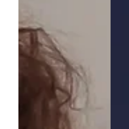
partage son parcours, son cadeau de vie,
et comment il est important d'élargir
notre vision pour atteindre le bonheur et
la réussite. #conférencière
#pressezicijaibesoindetreaimee
#majolydion #auteure #vaguedemerci
#dedicacesmajolydion #cancerdusein
#inspiration #revenuresiduel