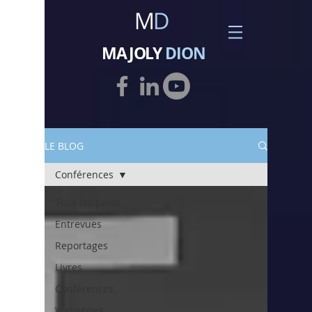
MAJOLY
DION
LE BLOG
Conférences
Tous les posts
Entrevues
Reportages
Livres
Conférences
Webséries