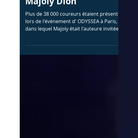
ODYSSEA PARIS : 38 000
personnes accueillent
Majoly Dion
Plus de 38 000 coureurs étaient présents
lors de l'événement d' ODYSSEA à Paris,
dans lequel Majoly était l'auteure invitée.
Plus 520 000 euros ont été amassés pour
le cancer du sein. Majoly y était pour la
dédicace de son livre et partager son
message d'espoir pour la vie! Une
expérience impressionnante et unique
que d'être entourée d'autant de gens qui
soutiennent la cause et célèbrent la vie !
Quelle puissance de lumière !