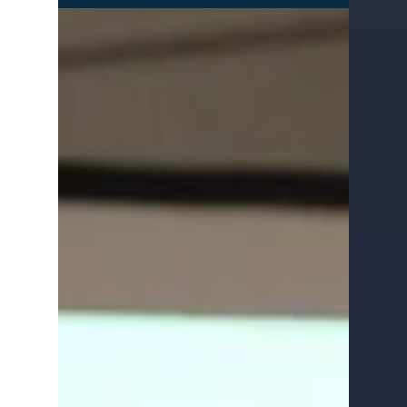
Conférences et
dédicaces au Salon de
l'éveil de Laval et Lévis
Plus de 5000 visiteurs, 130 kiosques et 70
conférenciers. Majoly participait au Salon
de l'éveil à titre de conférencière, et c'est
à...