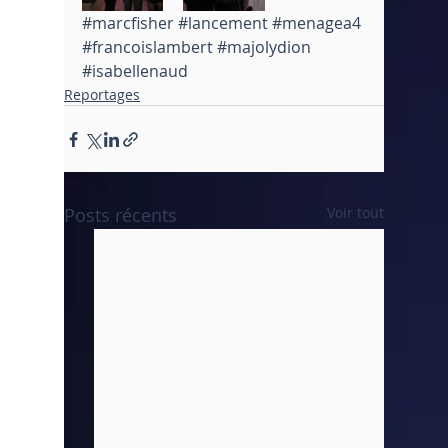
#marcfisher
#lancement
#menagea4
#francoislambert
#majolydion
#isabellenaud
Reportages
Posts récents
Voir tout