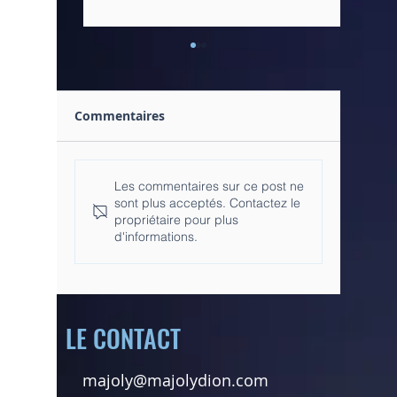
Commentaires
La communauté
Magazin
Les commentaires sur ce post ne
sont plus acceptés. Contactez le
virtuelle, liberté
CHUM –
propriétaire pour plus
d'expression ou pas ?
LA CAM
d'informations.
LE CONTACT
majoly@majolydion.com