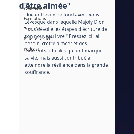
d'être aimée"
Webséries
Une entrevue de fond avec Denis 
Formations
Lévesque dans laquelle Majoly Dion 
Tournée
nous dévoile les étapes d'écriture de 
son nouveau livre " Pressez ici j'ai 
Billet et article
besoin  d'être aimée" et des 
Podcast
moments difficiles qui ont marqué 
sa vie, mais aussi contribué à 
atteindre la résilience dans la grande 
souffrance. 