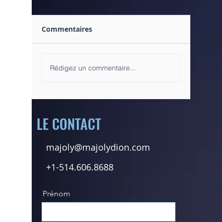
Commentaires
Rédigez un commentaire...
Comment pardonner
Super a
malgré les dures
magazin
épreuves...
en Fran
DION et
de SOI !
LE CONTACT
majoly@majolydion.com
+1-514.606.8688
Prénom