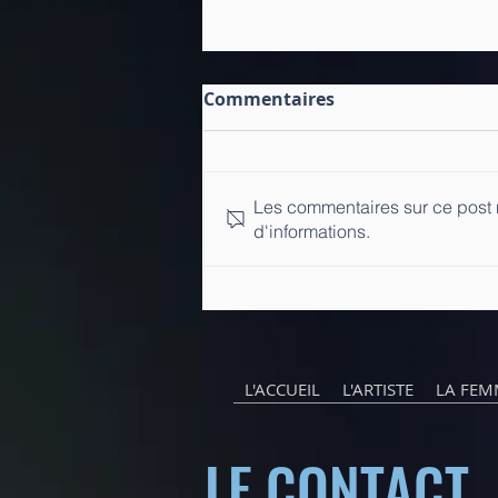
Commentaires
Les commentaires sur ce post n
d'informations.
Super article dans le
magazine Marie-Claire en
France sur Majoly DION et
le marketing de SOI !
L'ACCUEIL
L'ARTISTE
LA FEM
LE CONTACT