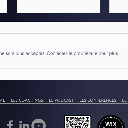
e sont plus acceptés. Contactez le propriétaire pour plus
La communauté virtuelle,
Maga
liberté d'expression ou
CHU
pas ?
CAM
ME
LES COACHINGS
LE PODCAST
LES CONFÉRENCES
LE