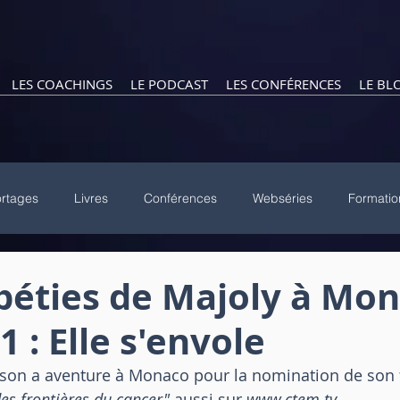
LES COACHINGS
LE PODCAST
LES CONFÉRENCES
LE BL
rtages
Livres
Conférences
Webséries
Formatio
péties de Majoly à Mo
1 : Elle s'envole
 son a aventure à Monaco pour la nomination de son 
des frontières du cancer" 
aussi sur
 www.ctem.tv