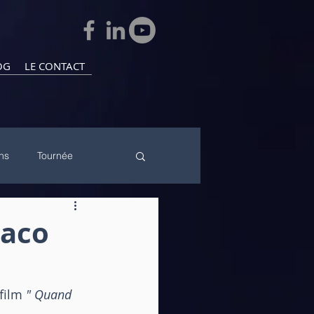
OG
LE CONTACT
ns
Tournée
naco
film 
" Quand 