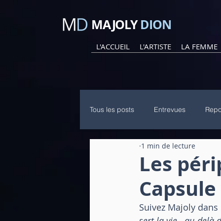
MAJOLY
DION
L'ACCUEIL
L'ARTISTE
LA FEMME
Tous les posts
Entrevues
Repo
1 min de lecture
Billet et article
Podcast
Les péri
Capsule 
Suivez Majoly dans
sert la vie...au-delà 