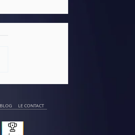
zine LE PATIENT –
M – DU BISTOURI À LA
ÉRA !
 BLOG
LE CONTACT