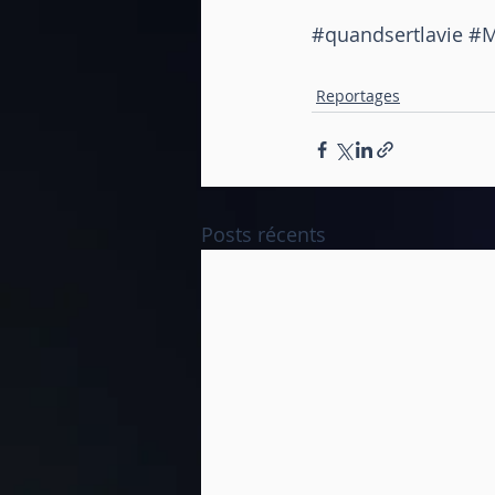
#quandsertlavie
#M
Reportages
Posts récents