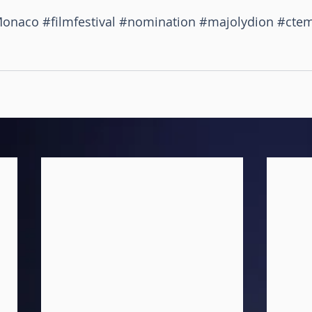
onaco
#filmfestival
#nomination
#majolydion
#ctem