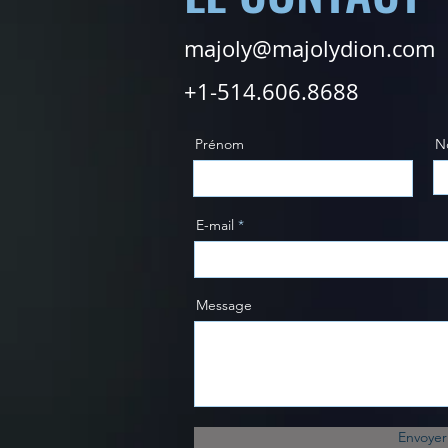
majoly@majolydion.com
+1-514.606.8688
Prénom
N
E-mail
Message
Envoyer