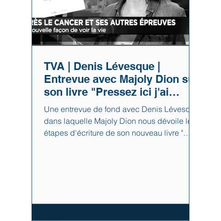
TVA | Denis Lévesque |
Entrevue avec Majoly Dion sur
son livre "Pressez ici j'ai
besoin d'être aimée"
Une entrevue de fond avec Denis Lévesque
dans laquelle Majoly Dion nous dévoile les
étapes d'écriture de son nouveau livre "
Pressez ici j'ai besoin d'être aimée" et des
moments difficiles qui ont marqué sa vie,
mais aussi contribué à atteindre la
résilience dans la grande souffrance.
#denislevesque
#pressezicijaibesoindetreaimee
#majolydion #auteure