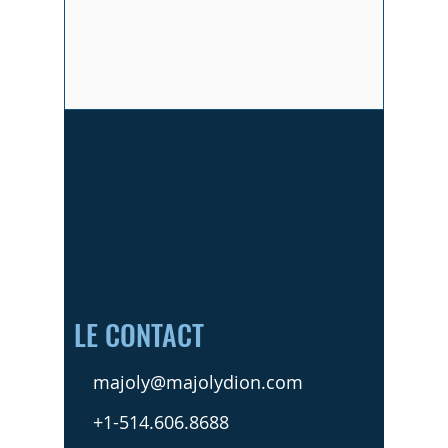
mastectomie à la reconstruction et la
dernière étape qui lui permet de tourner une
dernière page...
LE CONTACT
majoly@majolydion.com
+1-514.606.8688