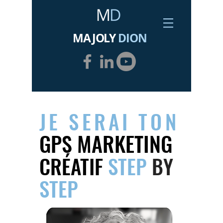
MAJOLY
DION
JE SERAI TON
GPS MARKETING
CRÉATIF
STEP
BY
STEP