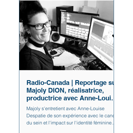
#entrevuedemajolydion #cancerdusein
#troubledepersonnalitélimite
#gestiondesemotions
#dependanceaffective #culpabilite
Radio-Canada | Reportage sur
Majoly DION, réalisatrice,
productrice avec Anne-Louise
Despatie | Téléjournal Montréal
Majoly s'entretient avec Anne-Louise
Despatie de son expérience avec le cancer
du sein et l'impact sur l'identité féminine.
Elle partage son expérience de la