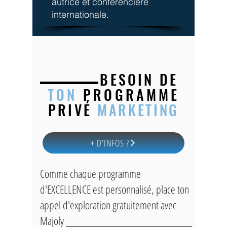
autrice et conférencière
internationale.
BESOIN DE
TON
PROGR
AMME
PRIVÉ
MARKETING
+ D'INFOS ?
Comme chaque programme
d'EXCELLENCE est personnalisé, place ton
appel d'exploration gratuitement avec
Majoly