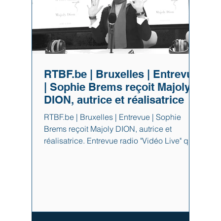
RTBF.be | Bruxelles | Entrevue
| Sophie Brems reçoit Majoly
DION, autrice et réalisatrice
RTBF.be | Bruxelles | Entrevue | Sophie
Brems reçoit Majoly DION, autrice et
réalisatrice. Entrevue radio "Vidéo Live" que
Majoly a offerte dans le cadre de l'émission
de " Jour Première" à Sophie Brems sur
RTBF dans le cadre de sa tournée
européenne. Message de résilience, et
d'amour envers soi ! Bravo Majoly ! Nous
sommes fiers de toi !