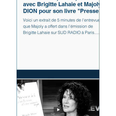
avec Brigitte Lahaie et Majoly
DION pour son livre "Pressez
ici j'ai besoin d'être aimée".
Voici un extrait de 5 minutes de l'entrevue
Avez-vous des croyances ?
que Majoly a offert dans l'émission de
Brigitte Lahaie sur SUD RADIO à Paris.
Dans cet extrait, Majoly partage sa vision du
bonheur et combien il est important
d'observer nos croyances limitantes et
aidantes.