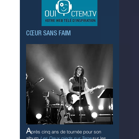
CŒUR SANS FAIM
A
près cinq ans de tournée pour son
album
Les Deux pieds sur Terre
sur les