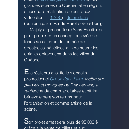
grandes scènes du Québec et en région,
ainsi que la réalisation de ses deux
vidéoclips —
1-2-3
et
Je me fous
(soutenu par le Fonds Harold Greenberg)
— Majoly approche Terre Sans Frontières
pour proposer un concept de levée de
fonds sous forme de tournée de
spectacles-bénéfices afin de nourrir les
enfants défavorisés dans les villes du
Québec.
E
lle réalisera ensuite le vidéoclip
promotionnel
C
œur
Sans Faim
,
mettra sur
pied les campagnes de financement, la
rech
erche de commanditaires et offrira
bénévolement son temps pour
l’organisation et comme artiste de la
scène.
S
on projet amassera plus de 95 000 $
grâce à la vente de billets et aux