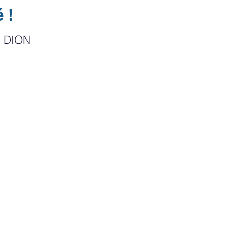
 !
y DION