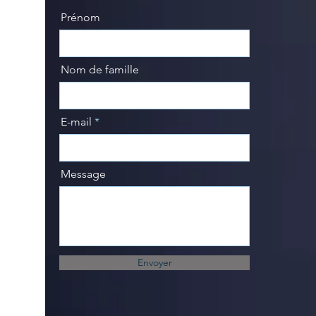
majoly@majolydion.com
+1-514.606.8688
Prénom
Nom de famille
E-mail
Message