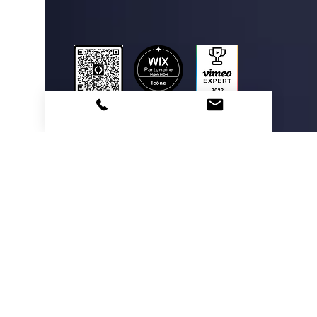
Envoyer
MERCI À MES PARTENAIRES
© Majoly DION | Design Zoombuzz Productions
Do Not Sell My Personal Information